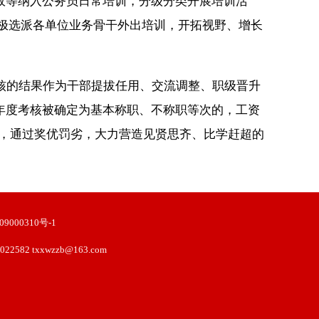
政等纳入公务员日常培训，分级分类开展培训活
积极选派各单位业务骨干外出培训，开拓视野、增长
核的结果作为干部提拔任用、交流调整、职级晋升
年度考核被确定为基本称职、不称职等次的，工资
15人，通过奖优罚劣，大力营造见贤思齐、比学赶超的
9000310号-1
2582 txxwzzb@163.com