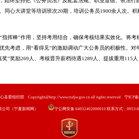
升，始终坚持把《公务员法》及配套法规、职业道德、依法行
同心大讲堂等培训班次20期，培训公务员1900余人次。
“指挥棒”作用，坚持考用结合，确保考核结果实效化。将考
优先考虑，用“看得见”的激励调动广大公务员的积极性。对
“嘉奖”奖励269人、考核晋升薪档待遇1289人、提拔重用1
心县委组织部
Copyright@http://www.txdjw.gov.cn all rights reserved
宁ICP备0
限公司（宁夏新闻网）
宁公网安备 64032402000010 联系方式：0953-802